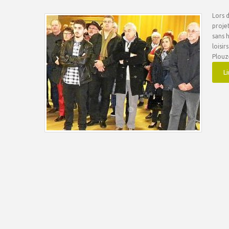
Lors d
projet
sans 
loisi
Plouz
Li