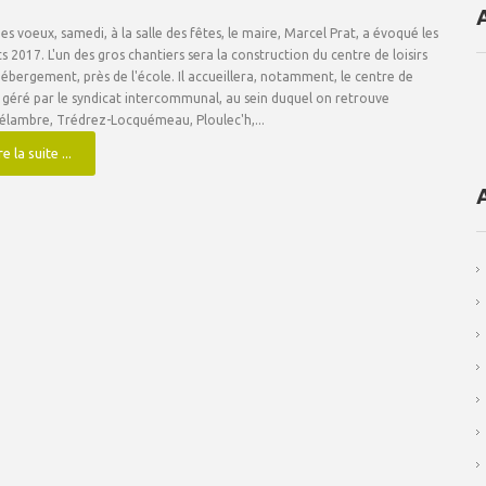
es voeux, samedi, à la salle des fêtes, le maire, Marcel Prat, a évoqué les
s 2017. L'un des gros chantiers sera la construction du centre de loisirs
hébergement, près de l'école. Il accueillera, notamment, le centre de
rs géré par le syndicat intercommunal, au sein duquel on retrouve
élambre, Trédrez-Locquémeau, Ploulec'h,...
re la suite ...