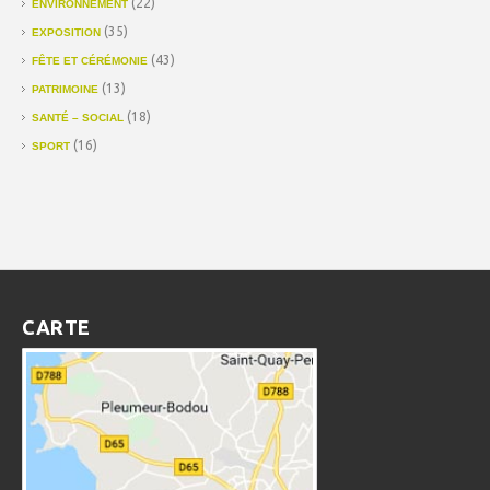
(22)
ENVIRONNEMENT
(35)
EXPOSITION
(43)
FÊTE ET CÉRÉMONIE
(13)
PATRIMOINE
(18)
SANTÉ – SOCIAL
(16)
SPORT
CARTE