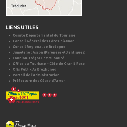
LIENS UTILES
Comité Départemental du Tourisme
Conseil Général des Côtes-d'Armor
Conseil Régional de Bretagne
Jumelage : Asson (Pyrénées-Atlantiques)
Lannion-Trégor Communauté
Office du Tourisme – Côte de Granit Rose
Ofis Publik Ar Brezhoneg
Portail de l'Administration
Préfecture des Côtes-d'Armor