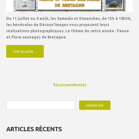
Du 11 juillet au 9 août, les Samedis et Dimanches, de 15h à 18h30,
les bénévoles de
Découv'images
vous proposent leurs
réalisations photographiques. Le thème de cette année :
Faune
et Flore sauvages de Bretagne.
Lire la suite ...
1
2
suivant
dernier
ARTICLES RÉCENTS