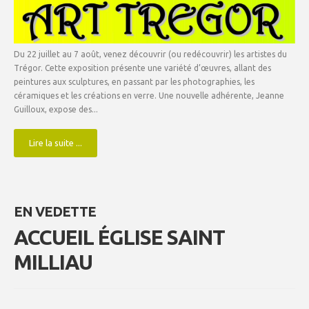
Du 22 juillet au 7 août, venez découvrir (ou redécouvrir) les artistes du
Trégor. Cette exposition présente une variété d’œuvres, allant des
peintures aux sculptures, en passant par les photographies, les
céramiques et les créations en verre. Une nouvelle adhérente, Jeanne
Guilloux, expose des...
Lire la suite ...
EN VEDETTE
ACCUEIL ÉGLISE SAINT
MILLIAU