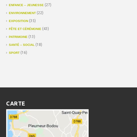
(27)
ENFANCE – JEUNESSE
(22)
ENVIRONNEMENT
(35)
EXPOSITION
(43)
FÊTE ET CÉRÉMONIE
(13)
PATRIMOINE
(18)
SANTÉ – SOCIAL
(16)
SPORT
CARTE