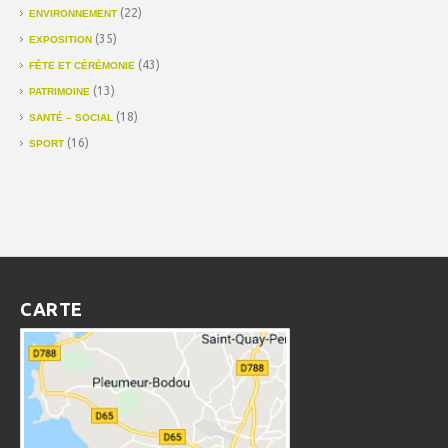
(22)
ENVIRONNEMENT
(35)
EXPOSITION
(43)
FÊTE ET CÉRÉMONIE
(13)
PATRIMOINE
(18)
SANTÉ – SOCIAL
(16)
SPORT
CARTE