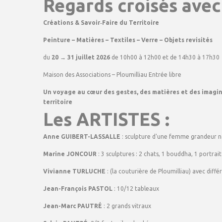
Regards croisés avec
Créations & Savoir‑Faire du Territoire
Peinture – Matières – Textiles – Verre – Objets revisités
du
20 → 31 juillet 2026
de 10h00 à 12h00 et de 14h30 à 17h30
Maison des Associations – Ploumilliau Entrée libre
Un voyage au cœur des gestes, des matières et des imagin
territoire
Les ARTISTES :
Anne GUIBERT-LASSALLE
: sculpture d'une femme grandeur n
Marine JONCOUR
: 3 sculptures : 2 chats, 1 bouddha, 1 portrait
Vivianne TURLUCHE
: (la couturière de Ploumilliau) avec diff
Jean-François PASTOL
: 10/12 tableaux
Jean-Marc PAUTRÉ
: 2 grands vitraux