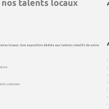
 nos talents locaux
aires locaux. Une exposition dédiée aux talents créatifs de notre
ature.
érents costumes