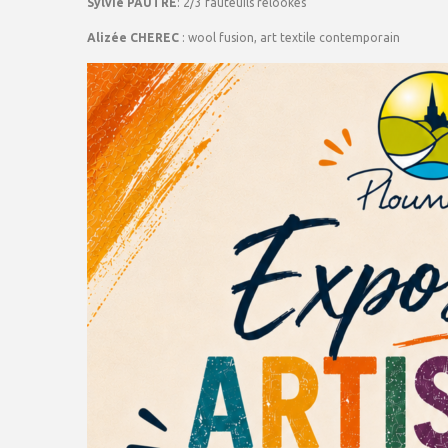
Sylvie PAUTRÉ
: 2/3 fauteuils relookés
Alizée CHEREC
: wool fusion, art textile contemporain