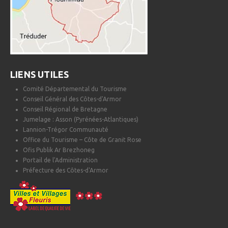
LIENS UTILES
Comité Départemental du Tourisme
Conseil Général des Côtes-d'Armor
Conseil Régional de Bretagne
Jumelage : Asson (Pyrénées-Atlantiques)
Lannion-Trégor Communauté
Office du Tourisme – Côte de Granit Rose
Ofis Publik Ar Brezhoneg
Portail de l'Administration
Préfecture des Côtes-d'Armor