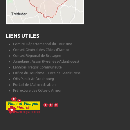
LIENS UTILES
Comité Départemental du Tourisme
Conseil Général des Côtes-d'Armor
Conseil Régional de Bretagne
Jumelage : Asson (Pyrénées-Atlantiques)
Lannion-Trégor Communauté
Office du Tourisme – Côte de Granit Rose
Ofis Publik Ar Brezhoneg
Portail de l'Administration
Préfecture des Côtes-d'Armor