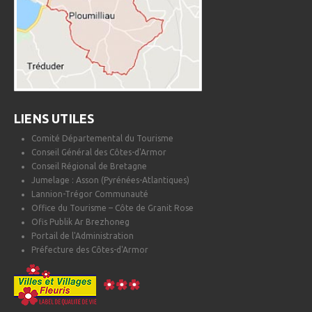
LIENS UTILES
Comité Départemental du Tourisme
Conseil Général des Côtes-d'Armor
Conseil Régional de Bretagne
Jumelage : Asson (Pyrénées-Atlantiques)
Lannion-Trégor Communauté
Office du Tourisme – Côte de Granit Rose
Ofis Publik Ar Brezhoneg
Portail de l'Administration
Préfecture des Côtes-d'Armor