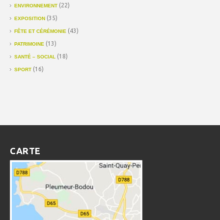
(22)
ENVIRONNEMENT
(35)
EXPOSITION
(43)
FÊTE ET CÉRÉMONIE
(13)
PATRIMOINE
(18)
SANTÉ – SOCIAL
(16)
SPORT
CARTE