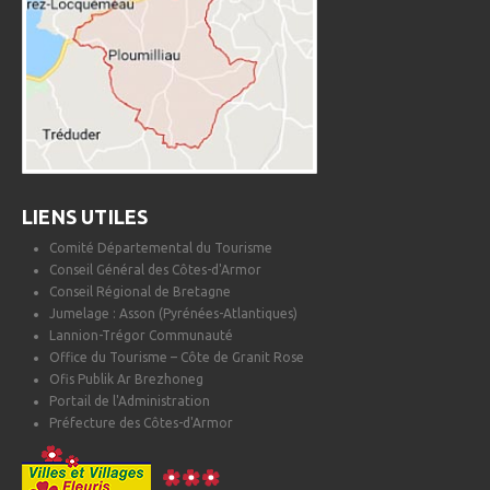
LIENS UTILES
Comité Départemental du Tourisme
Conseil Général des Côtes-d'Armor
Conseil Régional de Bretagne
Jumelage : Asson (Pyrénées-Atlantiques)
Lannion-Trégor Communauté
Office du Tourisme – Côte de Granit Rose
Ofis Publik Ar Brezhoneg
Portail de l'Administration
Préfecture des Côtes-d'Armor