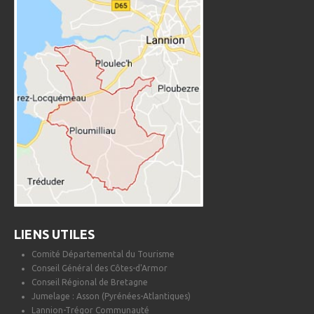
LIENS UTILES
Comité Départemental du Tourisme
Conseil Général des Côtes-d'Armor
Conseil Régional de Bretagne
Jumelage : Asson (Pyrénées-Atlantiques)
Lannion-Trégor Communauté