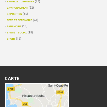
(27)
ENFANCE – JEUNESSE
(22)
ENVIRONNEMENT
(35)
EXPOSITION
(43)
FÊTE ET CÉRÉMONIE
(13)
PATRIMOINE
(18)
SANTÉ – SOCIAL
(16)
SPORT
CARTE