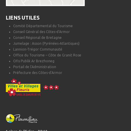
LIENS UTILES
Comité Départemental du Tourisme
Conseil Général des Côtes-d'Armor
Conseil Régional de Bretagne
Jumelage : Asson (Pyrénées-Atlantiques)
Lannion-Trégor Communauté
Office du Tourisme – Côte de Granit Rose
Ofis Publik Ar Brezhoneg
Portail de l'Administration
Préfecture des Côtes-d'Armor