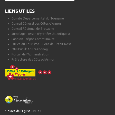
LIENS UTILES
Comité Départemental du Tourisme
Conseil Général des Côtes-d'Armor
Conseil Régional de Bretagne
Jumelage : Asson (Pyrénées-Atlantiques)
Lannion-Trégor Communauté
Office du Tourisme – Côte de Granit Rose
Ofis Publik Ar Brezhoneg
Portail de l'Administration
Préfecture des Côtes-d'Armor
1 place de l’Eglise – BP 10