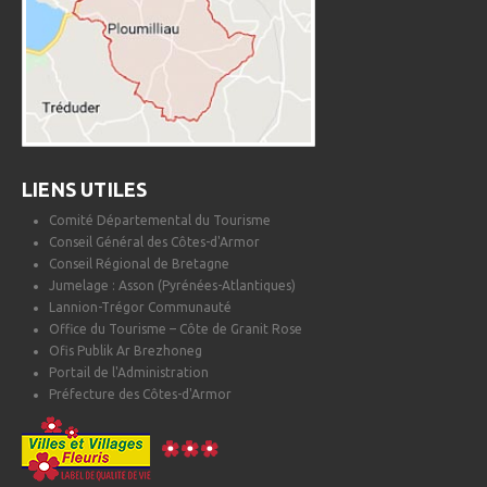
LIENS UTILES
Comité Départemental du Tourisme
Conseil Général des Côtes-d'Armor
Conseil Régional de Bretagne
Jumelage : Asson (Pyrénées-Atlantiques)
Lannion-Trégor Communauté
Office du Tourisme – Côte de Granit Rose
Ofis Publik Ar Brezhoneg
Portail de l'Administration
Préfecture des Côtes-d'Armor