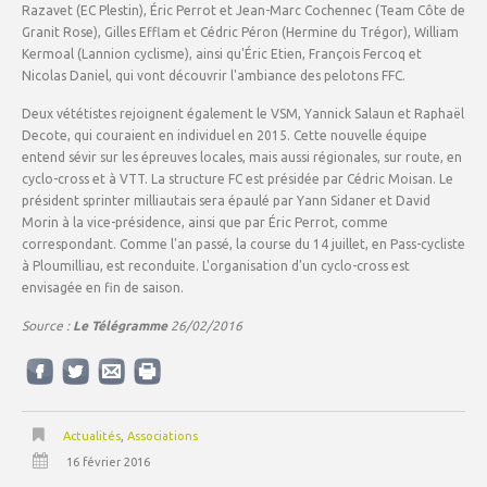
Razavet (EC Plestin), Éric Perrot et Jean-Marc Cochennec (Team Côte de
Granit Rose), Gilles Efflam et Cédric Péron (Hermine du Trégor), William
Kermoal (Lannion cyclisme), ainsi qu'Éric Etien, François Fercoq et
Nicolas Daniel, qui vont découvrir l'ambiance des pelotons FFC.
Deux vététistes rejoignent également le VSM, Yannick Salaun et Raphaël
Decote, qui couraient en individuel en 2015. Cette nouvelle équipe
entend sévir sur les épreuves locales, mais aussi régionales, sur route, en
cyclo-cross et à VTT. La structure FC est présidée par Cédric Moisan. Le
président sprinter milliautais sera épaulé par Yann Sidaner et David
Morin à la vice-présidence, ainsi que par Éric Perrot, comme
correspondant. Comme l'an passé, la course du 14 juillet, en Pass-cycliste
à Ploumilliau, est reconduite. L'organisation d'un cyclo-cross est
envisagée en fin de saison.
Source :
Le Télégramme
26/02/2016
Actualités
,
Associations
16 février 2016